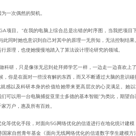
因为一次偶然的契机。
PGA项目。“在我的电脑上综合总是出错的时序图，当我把项目
”与此同时她也意识到自己对其中的原理一无所知，无法控制结果
运行原理，也使她慢慢地踏入了算法设计理论研究的领域。
想做科研，只是像张无忌到处拜师学艺一样，一边走一边喜欢上了
时候，你是在面对一些没有解的东西，而又不断通过大脑的意识碰
成就感以及科研本身的价值给她带来更高层次的心灵满足。她以
我们可以用一台电脑捕捉亚里士多德的基本智能”为类比，期望自
千家万户，惠及所有百姓。
优化等优化手段，对面向5G网络优化的信道进行在地化统计建模
持国家自然青年基金《面向无线网络优化的信道数字孪生建模方