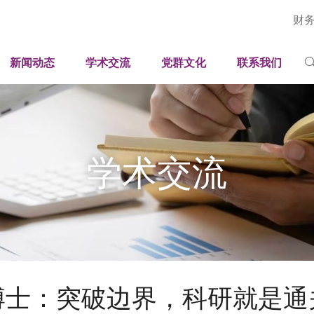
财
深圳国际工业与应用数学中心
新闻速递
学术论坛
人才招聘
岗位
国家健康医疗大数据研究院（深圳）
广东省智能工业孪生与优化工程技术研究中心
媒体聚焦
学术报告
联系方式
科研
新闻动态
学术交流
党群文化
联系我们
平台
司法部法治大数据与智能装备应用研究重点实验室
广东省科技专家工作站
影像刊物
学生培养
视频
工程
广东省科普教育基地
采购招标公开信息
学人风采
期刊
行政
科普中心
学术交流
博士：突破边界，科研就是通