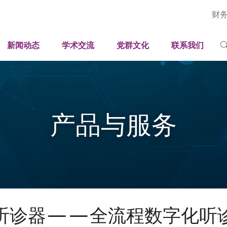
财
深圳国际工业与应用数学中心
新闻速递
学术论坛
人才招聘
岗位
国家健康医疗大数据研究院（深圳）
广东省智能工业孪生与优化工程技术研究中心
媒体聚焦
学术报告
联系方式
科研
新闻动态
学术交流
党群文化
联系我们
平台
司法部法治大数据与智能装备应用研究重点实验室
广东省科技专家工作站
影像刊物
学生培养
视频
工程
广东省科普教育基地
采购招标公开信息
学人风采
期刊
行政
科普中心
产品与服务
听诊器——全流程数字化听