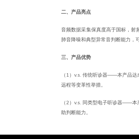
二、产品亮点
音频数据采集保真度高于国标，射
肺音降噪和典型异常音判断能力，
三、产品优势
（1）v.s. 传统听诊器——本
远程等变革性举措。
（2）v.s. 同类型电子听诊器
助判断能力。