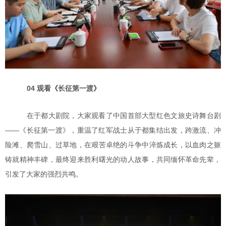
04 观看《长征第一渡》
在于都大剧院，大家观看了中国首部大型红色文旅史诗舞台剧
——《长征第一渡》，重温了红军战士从于都集结出发，跨激流、冲
险滩、爬雪山、过草地，在艰苦卓绝的斗争中淬炼成长，以血肉之躯
铸就精神丰碑，最终迎来胜利曙光的动人故事，共同缅怀革命先辈，
引发了大家的强烈共鸣。