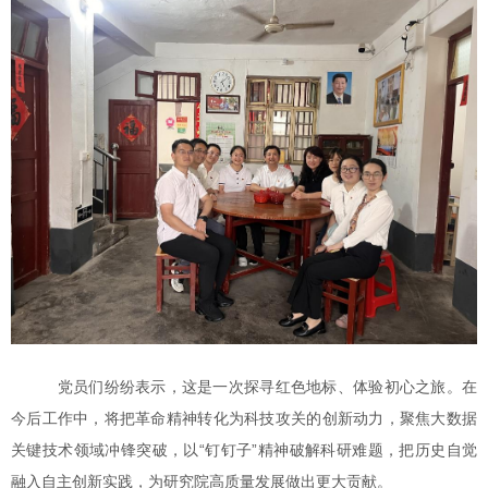
党员们纷纷表示，这是一次探寻红色地标、体验初心之旅。在
今后工作中，将把革命精神转化为科技攻关的创新动
力
，聚焦
大数据
关键技术领域冲锋突破，以“钉钉子”精神破解
科研
难题
，
把历史自觉
融入自主创新实践，
为研究院高质量发展做出更大贡献。