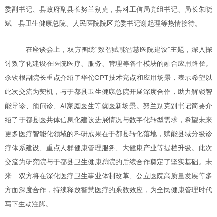
委副书记、县政府副县长努兰别克，县科工信局党组书记、局长朱晓
斌，县卫生健康总院、人民医院院区党委书记谢起理等热情接待。
在座谈会上，双方围绕“数智赋能智慧医院建设”主题，深入探
讨数字化建设在医院医疗、服务、管理等各个模块的融合应用路径。
余铁根副院长重点介绍了华佗GPT技术亮点和应用场景，表示希望以
此次交流为契机，与于都县卫生健康总院开展深度合作，助力解锁智
能导诊、预问诊、AI家庭医生等就医新场景。努兰别克副书记简要介
绍了于都县医共体信息化建设进展情况与数字化转型需求，希望未来
更多医疗智能化领域的科研成果在于都县转化落地，赋能县域分级诊
疗体系建设、重点人群健康管理服务、大健康产业等提档升级。此次
交流为研究院与于都县卫生健康总院的后续合作奠定了坚实基础。未
来，双方将在深化医疗卫生事业体制改革、公立医院高质量发展等多
方面深度合作，持续释放智慧医疗的乘数效应，为全民健康管理时代
写下生动注脚。