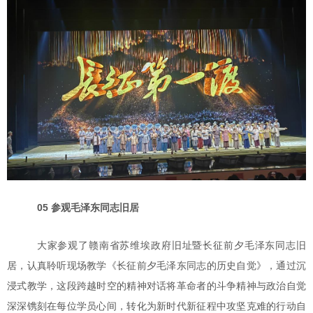
05 参观毛泽东同志旧居
大家参观了赣南省苏维埃政府旧址暨长征前夕
毛泽东同志旧
居，认真聆听现场教学《长征前夕毛泽东同志的历史自觉》
，
通过沉
浸式教学，这段跨越时空的精神对话将革命者的斗争精神与政治自觉
深深镌刻在每位学员心间，转化为新时代新征程中攻坚克难的行动自