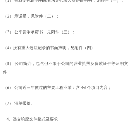
1
（
）
授权委托证明书或者法定代表人身份证明书，见附件（一）；
2
（
）
承诺函，见附件（二）；
3
（
）
公平竞争承诺书，见附件（三）；
（
）没有重大违法记录的书面声明，见附件（四）
4
（
）
公司简介，包含但不限于公司的营业执照及资质证件等证明文
5
件；
（
）
公司近三年做过的主要工程业绩：含
个项目内容
；
6
4-6
（
）
清单报价
。
7
4
、递交响应文件格式及要求：