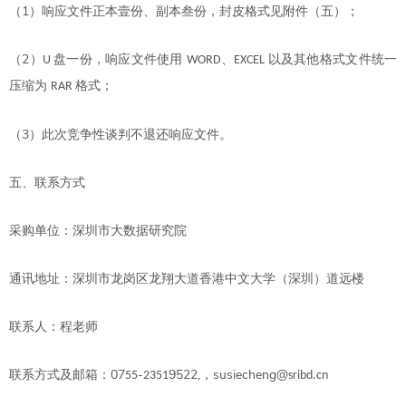
1
（
）响应文件正本壹份、副本叁份，封皮格式见附件（
五
）；
2
（
）
盘一份，响应文件使用
、
以及其他格式文件统一
U
WORD
EXCEL
压缩为
格式；
RAR
3
（
）此次竞争性谈判不退还响应文件。
五、联系方式
采购单位：
深圳市大数据研究院
通讯地址：
深圳市龙岗区龙翔大道香港中文大学（深圳）道远楼
联系人：
程老师
07
-
9522,
susiecheng@
联系方式
及邮箱
：
，
55
2351
sribd.cn