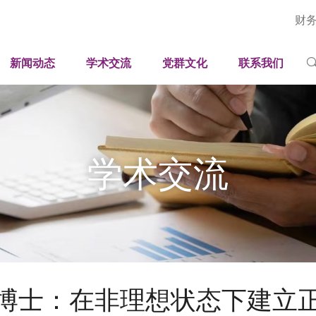
财
深圳国际工业与应用数学中心
新闻速递
学术论坛
人才招聘
岗位
国家健康医疗大数据研究院（深圳）
广东省智能工业孪生与优化工程技术研究中心
媒体聚焦
学术报告
联系方式
科研
新闻动态
学术交流
党群文化
联系我们
平台
司法部法治大数据与智能装备应用研究重点实验室
广东省科技专家工作站
影像刊物
学生培养
视频
工程
广东省科普教育基地
采购招标公开信息
学人风采
期刊
行政
科普中心
学术交流
博士：在非理想状态下建立