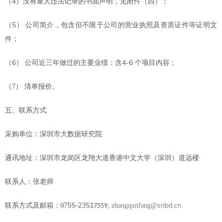
4
（
）没有重大违法记录的书面声明，见附件（四）；
5
（
）
公司简介，包含但不限于公司的营业执照及资质证件等证明文
件；
6
4-6
（
）
公司近三年做过的主要业绩：含
个项目内容；
（
7
）
清单报价。
五、联系方式
采购单位：深圳市大数据研究院
通讯地址：深圳市龙岗区龙翔大道香港中文大学（深圳）道远楼
联系人：
张
老师
55
235
1
sribd.cn
联系方式及邮箱：
07
-
,
zhangqunfang@
7559