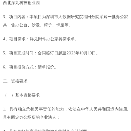
西北深九科技创业园
3
、项目内容：本项目为深圳市大数据研究院
福田分院采购一批办公家
具，含办公台、沙发、椅子、卡座
等。
4
、项目需求：详见附件
办公家具
需求
单
。
202
5
、项目完成时间：合同签订日起至
3
年
10
月
1
0日。
6
、项目报价方式：清单报价。
二、资格要求
（一）基本资格要求
,
1
、具有独立承担民事责任的能力，依法在中华人民共和国境内注册
且有固定办公场所的企业法人；