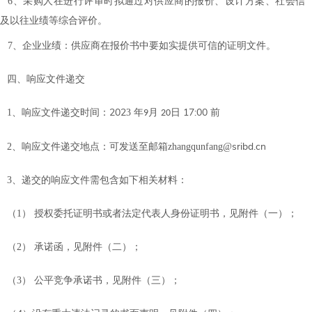
6、采购人在进行评审时拟通过对供应商的报价、设计方案、社会信
及以往业绩等综合评价。
7、企业业绩：供应商在报价书中要如实提供可信的证明文件。
四、响应文件递交
202
17:00
1
、响应文件递交时间：
3
年
月
日
前
9
20
sribd.cn
2
、响应文件递交地点：可发送至邮箱
zhangqunfang
@
3
、递交的响应文件需包含如下相关材料：
（
1
）
授权委托证明书或者法定代表人身份证明书，见附件（一）；
（
2
）
承诺函，见附件（二）；
（
3
）
公平竞争承诺书，见附件（三）；