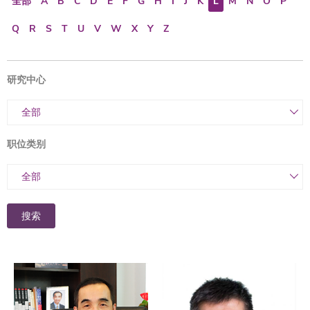
全部
A
B
C
D
E
F
G
H
I
J
K
L
M
N
O
P
Q
R
S
T
U
V
W
X
Y
Z
研究中心
全部
职位类别
全部
搜索