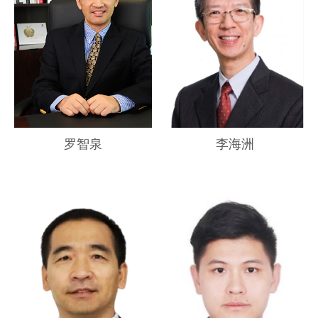
罗智泉
李海洲