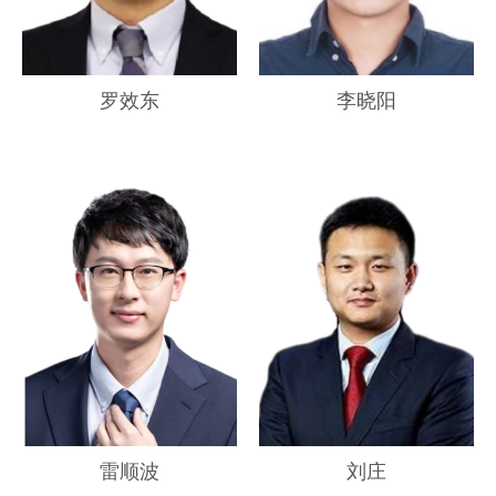
罗效东
李晓阳
雷顺波
刘庄