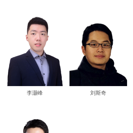
李灏峰
刘斯奇