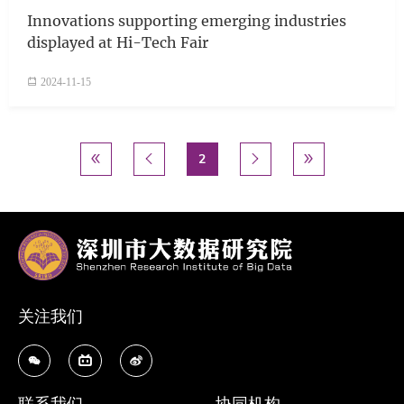
Innovations supporting emerging industries
displayed at Hi-Tech Fair
2024-11-15
分页
首页
« 首页
前一页
‹ 上一个
当前页
2
下一页
下一个 ›
末页
尾页 »




关注我们