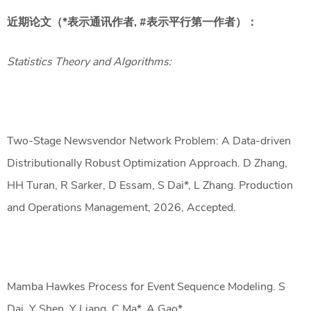
近期论文（*表示通讯作者, #表示平行第一作者）：
Statistics Theory and Algorithms:
Two-Stage Newsvendor Network Problem: A Data-driven
Distributionally Robust Optimization Approach. D Zhang,
HH Turan, R Sarker, D Essam, S Dai*, L Zhang. Production
and Operations Management, 2026, Accepted.
Mamba Hawkes Process for Event Sequence Modeling. S
Dai, Y Shen, Y Liang, C Ma*, A Gao*.