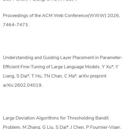
Proceedings of the ACM Web Conference(WWW) 2026,
7464-7473.
Understanding and Guiding Layer Placement in Parameter-
Efficient Fine-Tuning of Large Language Models. Y Xu*, Y
Liang, S Dai*, T Hu, TN Chan, C Ma*. arXiv preprint
arXiv:2602.04019.
Large Deviation Algorithms for Thresholding Bandit
Problem. M Zhang, G Liu, S Dai*, J Chen, P Fournier-Viger.