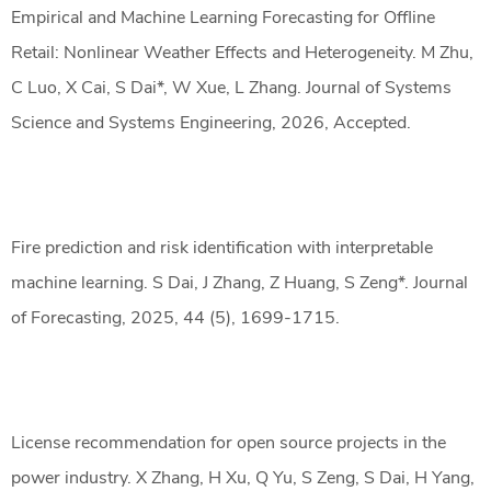
Empirical and Machine Learning Forecasting for Offline
Retail: Nonlinear Weather Effects and Heterogeneity. M Zhu,
C Luo, X Cai, S Dai*, W Xue, L Zhang. Journal of Systems
Science and Systems Engineering, 2026, Accepted.
Fire prediction and risk identification with interpretable
machine learning. S Dai, J Zhang, Z Huang, S Zeng*. Journal
of Forecasting, 2025, 44 (5), 1699-1715.
License recommendation for open source projects in the
power industry. X Zhang, H Xu, Q Yu, S Zeng, S Dai, H Yang,