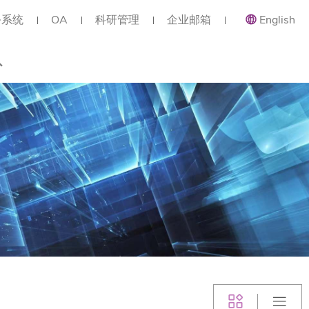
务系统
OA
科研管理
企业邮箱
English
总览
类职位
类职位
类职位