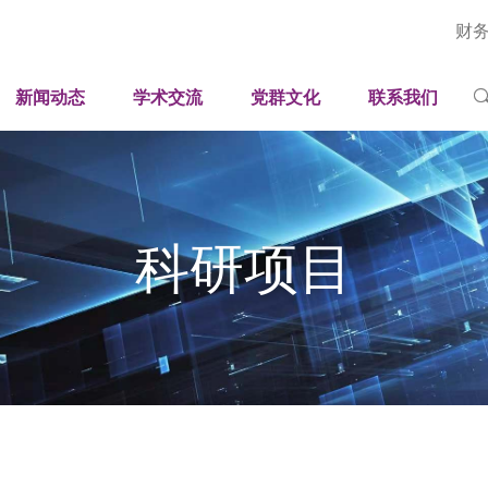
财
深圳国际工业与应用数学中心
新闻速递
学术论坛
人才招聘
岗位
国家健康医疗大数据研究院（深圳）
广东省智能工业孪生与优化工程技术研究中心
媒体聚焦
学术报告
联系方式
科研
新闻动态
学术交流
党群文化
联系我们
平台
司法部法治大数据与智能装备应用研究重点实验室
广东省科技专家工作站
影像刊物
学生培养
视频
工程
广东省科普教育基地
采购招标公开信息
学人风采
期刊
行政
科普中心
科研项目