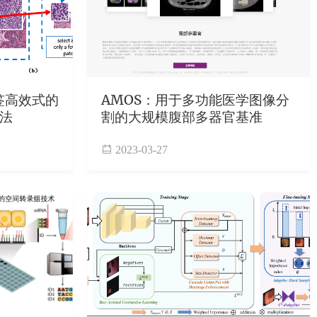
签高效式的
AMOS：用于多功能医学图像分
法
割的大规模腹部多器官基准
2023-03-27